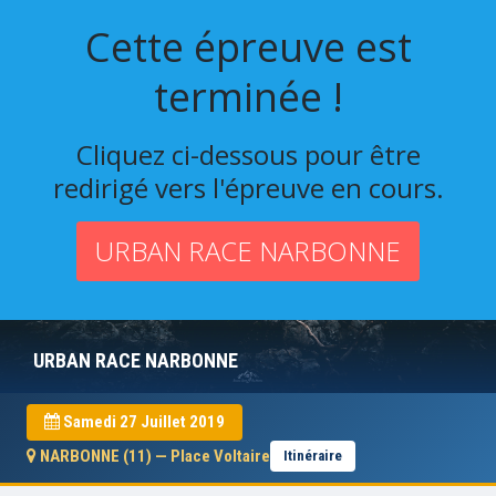
Cette épreuve est
terminée !
Cliquez ci-dessous pour être
redirigé vers l'épreuve en cours.
URBAN RACE NARBONNE
URBAN RACE NARBONNE
Samedi 27 Juillet 2019
NARBONNE (11) — Place Voltaire
Itinéraire