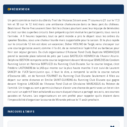
PRÉSENTATION
Un petit comité ce matin du côté du Trail de l'Astarac Sitram avec 71 coureurs (21 sur le 17,3
km et 50 sur le 12 km) mais une ambiance chaleureuse dans ce beau parc du château.
Béatrice et Pierre-Yves avaient bien fait les choses pourtant avec leur équipe de bénévoles
et c'est sur des superbes circuits bien préparés qu'ont évolué les participants, tous ravis à
l'arrivée. A 9 heures tapantes, tout ce petit monde a pris le départ sous les ordres du
speaker Boubou, sous une chaleur lourde mais supportable pour la saison. Et le plus rapide
sur le circuit de 12 km est donc un vacancier, Didier VIOLINO de Targé, venu s'essayer sur
une course gersoise avant, comme il l'a dit, de se remettre à l'apéritif et au barbecue pour
finir son séjour gersois. Du club organisateur (l'Astarac Fond Club), Baptiste MESMACQUE
prend la seconde place talonné de près par Lucas BASTELICA HEINRICH de l'Avenir Aturin.
Delphine BESTION remporte cette course largement devant Véronique SEMEZIES de Condom
Running Loisir et Patricia BERTUZZI du Running Club Elusate. Sur la course longue, c'est
Frédéric LASTISNERE de la JAB qui monte sur la plus haute marche. Il est suivi de Laurent
SANCEY de l'UCR Saint-Justin qui, il faut le dire, a remporté la veille la course nature
d'Escource (40)... et de Yannick FOURNET du Running Club Elusate. Seulement 4 filles au
départ sur cette distance et Emilie SAINT-GUIRONS du Running Club Elusate qui gagne
devant Virginie LARCADE de l'Astarac Fond Club et Ghislaine MARCASSUS du Peloton de
l'amitié. Un tirage au sort a permis à chacun d'avoir une chance de partir avec un lot et s'en
est suivi un apéritif bien achalandé au cours duquel chacun a partagé ses avis, ses courses
passées et futures. Les organisateurs en ont profité pour rappeler quils étaient dans
l'impossibilité d'organiser la course de Mirande prévue le 11 août prochain.
PARCOURS & TARIFS