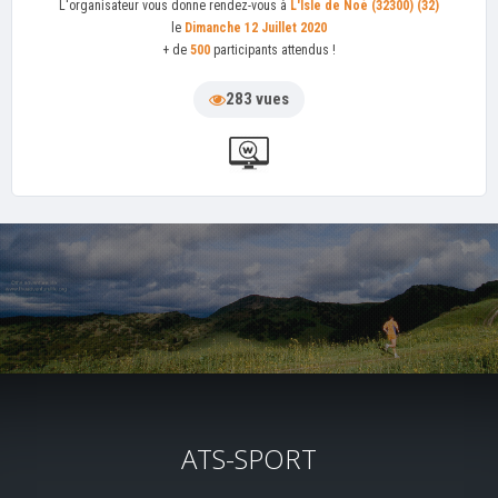
L'organisateur
vous donne rendez-vous à
L'Isle de Noé (32300) (32)
le
Dimanche 12 Juillet 2020
+ de
500
participants attendus !
283 vues
ATS-SPORT