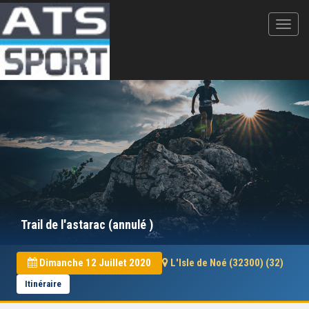
Trail de l'astarac (annulé )
Dimanche 12 Juillet 2020
L'Isle de Noé (32300) (32)
Itinéraire