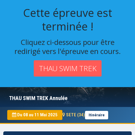
Cette épreuve est
terminée !
Cliquez ci-dessous pour être
redirigé vers l'épreuve en cours.
THAU SWIM TREK
THAU SWIM TREK Annulée
Du 08 au 11 Mai 2025
SETE (34)
Itinéraire