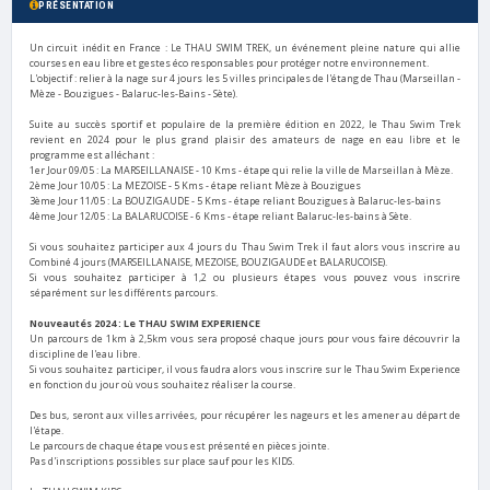
PRÉSENTATION
Un circuit inédit en France : Le THAU SWIM TREK, un événement pleine nature qui allie
courses en eau libre et gestes éco responsables pour protéger notre environnement.
L'objectif : relier à la nage sur 4 jours les 5 villes principales de l'étang de Thau (Marseillan -
Mèze - Bouzigues - Balaruc-les-Bains - Sète).
Suite au succès sportif et populaire de la première édition en 2022, le Thau Swim Trek
revient en 2024 pour le plus grand plaisir des amateurs de nage en eau libre et le
programme est alléchant :
1er Jour 09/05 : La MARSEILLANAISE - 10 Kms - étape qui relie la ville de Marseillan à Mèze.
2ème Jour 10/05 : La MEZOISE - 5 Kms - étape reliant Mèze à Bouzigues
3ème Jour 11/05 : La BOUZIGAUDE - 5 Kms - étape reliant Bouzigues à Balaruc-les-bains
4ème Jour 12/05 : La BALARUCOISE - 6 Kms - étape reliant Balaruc-les-bains à Sète.
Si vous souhaitez participer aux 4 jours du Thau Swim Trek il faut alors vous inscrire au
Combiné 4 jours (MARSEILLANAISE, MEZOISE, BOUZIGAUDE et BALARUCOISE).
Si vous souhaitez participer à 1,2 ou plusieurs étapes vous pouvez vous inscrire
séparément sur les différents parcours.
Nouveautés 2024 : Le THAU SWIM EXPERIENCE
Un parcours de 1km à 2,5km vous sera proposé chaque jours pour vous faire découvrir la
discipline de l'eau libre.
Si vous souhaitez participer, il vous faudra alors vous inscrire sur le Thau Swim Experience
en fonction du jour où vous souhaitez réaliser la course.
Des bus, seront aux villes arrivées, pour récupérer les nageurs et les amener au départ de
l'étape.
Le parcours de chaque étape vous est présenté en pièces jointe.
Pas d'inscriptions possibles sur place sauf pour les KIDS.