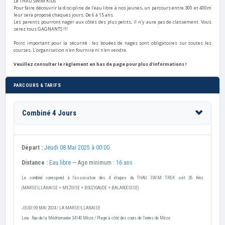
Le THAU SWIM KIDS
Pour faire découvrir la discipline de l'eau libre à nos jeunes, un parcours entre 300 et 400m
leur sera proposé chaques jours. De 6 à 15 ans.
Les parents pourront nager aux côtés des plus petits, il n'y aura pas de classement. Vous
serez tous GAGNANTS !!!
Point important pour la sécurité : les bouées de nages sont obligatoires sur toutes les
courses. L'organisation n'en fournira ni n'en vendra.
Veuillez consulter le règlement en bas de page pour plus d'informations !
PARCOURS & TARIFS
Combiné 4 Jours
Départ :
Jeudi 08 Mai 2025 à 00:00
Distance :
Eau libre
— Age minimum :
16 ans
Le combiné correspond à l'association des 4 étapes du THAU SWIM TREK soit 26 Kms
(MARSEILLANAISE + MEZOISE + BOUZIGAUDE + BALARUCOISE).
JEUDI 09 MAI 2024 / LA MARSEILLANAISE
Lieu : Rue de la Méditerranée 34140 Mèze / Plage à côté des cours de Tennis de Mèze