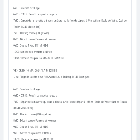
6h30 : Ouverture du village
6h30 – 07h15 : Retrait des packs nageurs
7h30 : Départ de la navette qui vous amènera sur le lieu de départ à Marseillan (Ecole de Voile ; Quai de
Toulon 34340 Marseillan)
7h50 : Briefing course (Obligatoire)
8h00 : Départ course Femmes et Hommes
9h00 : Course THAU SWIM KIDS
10h00 : Arrivée des premiers athlètes
11h45 : Remise des prix La MARSEILLANAISE
VENDREDI 10 MAI 2024 / LA MEZOISE
Lieu : Plage de la côte bleue / 59 Avenue Louis Tudesq 34140 Bouzigues
6h30 : Ouverture du village
6h30 – 07h30 : Retrait des packs nageurs
7h50 : Départ de la navette qui vous amènera sur le lieu de départ à Mèze (Ecole de Voile ; Quai de Toulon
34340 Marseillan)
8h15 : Briefing course (?? Obligatoire)
8h30 : Départ course Femmes et Hommes
9h00 : Course THAU SWIM KIDS
9h30 : Arrivée des premiers athlètes
11h00 : Remise des prix La MEZOISE