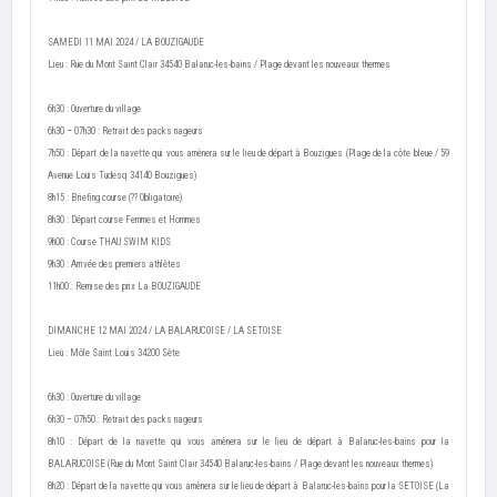
SAMEDI 11
MAI 2024 / LA BOUZIGAUDE
Lieu : Rue du Mont Saint Clair 34540 Balaruc-les-bains / Plage devant les nouveaux thermes
6h30 : Ouverture du village
6h30 – 07h30 : Retrait des packs nageurs
7h50 : Départ de la navette qui vous amènera sur le lieu de départ à Bouzigues (Plage de la côte bleue / 59
Avenue Louis Tudesq 34140 Bouzigues)
8h15 : Briefing course (?? Obligatoire)
8h30 : Départ course Femmes et Hommes
9h00 : Course THAU SWIM KIDS
9h30 : Arrivée des premiers athlètes
11h00 : Remise des prix La BOUZIGAUDE
DIMANCHE 12 MAI 2024 / LA BALARUCOISE / LA SETOISE
Lieu : Môle Saint Louis 34200 Sète
6h30 : Ouverture du village
6h30 – 07h50 : Retrait des packs nageurs
8h10 : Départ de la navette qui vous amènera sur le lieu de départ à Balaruc-les-bains pour la
BALARUCOISE (Rue du Mont Saint Clair 34540 Balaruc-les-bains / Plage devant les nouveaux thermes)
8h20 : Départ de la navette qui vous amènera sur le lieu de départ à Balaruc-les-bains pour la SETOISE (La