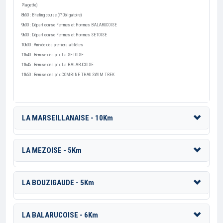
Plagette)
8h50 : Briefing course (?? Obligatoire)
9h00 : Départ course Femmes et Hommes BALARUCOISE
9h30 : Départ course Femmes et Hommes SETOISE
10h00 : Arrivée des premiers athlètes
11h40 : Remise des prix La SETOISE
11h45 : Remise des prix La BALARUCOISE
11h50 : Remise des prix COMBINE THAU SWIM TREK
LA MARSEILLANAISE - 10Km
LA MEZOISE - 5Km
LA BOUZIGAUDE - 5Km
LA BALARUCOISE - 6Km