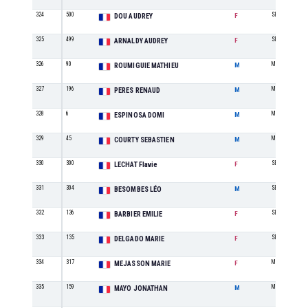
324
500
SE
DOU AUDREY
F
325
499
SE
ARNALDY AUDREY
F
326
90
M1
ROUMIGUIE MATHIEU
M
327
196
M1
PERES RENAUD
M
328
6
M5
ESPINOSA DOMI
M
329
45
M1
COURTY SEBASTIEN
M
330
300
SE
LECHAT Flavie
F
331
304
SE
BESOMBES LÉO
M
332
136
SE
BARBIER EMILIE
F
333
135
SE
DELGADO MARIE
F
334
317
M5
MEJASSON MARIE
F
335
159
M0
MAYO JONATHAN
M