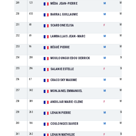
249
121
M7
MÉDA JEAN-PIERRE
M
250
455
M2
BARRAL GUILLAUME
M
251
48
M3
SCARDONE ELISA
F
252
49
M5
LAMBALLAIS JEAN-MARC
M
253
96
M2
BÉGUÉ PIERRE
M
254
208
SE
MOULOUNGUI EDOU DERRICK
M
255
296
SE
SALANIE ESTELLE
F
256
87
M0
CRACOSKY MAXIME
M
257
342
M4
MONJANEL EMMANUEL
M
258
389
M4
ANDUJAR MARIE-ELENE
F
259
263
SE
LEHAIN PIERRE
M
260
166
M4
COULONGES XAVIER
M
261
262
SE
LEHAIN MATHILDE
F