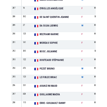
287
16
M3
EYROLLES ANGÉLIQUE
F
288
502
SE
DE SAINT QUENTIN JEANNE
F
289
27
M1
DA SILVA LUDWIG
M
290
125
M3
BELTRAMI KARINE
F
291
141
M2
MOREAU SOPHIE
F
292
305
SE
BOSC JULIANNE
F
293
122
M0
DOUTEAUD STÉPHANIE
F
294
476
M2
PEZET BRUNO
M
295
123
M2
LE FIBLEC BRIAC
M
296
531
M1
AVANZINI MAUD
F
297
428
M1
GUILLAUME MAEVA
F
298
115
M2
ERRE-GUILBAULT FANNY
F