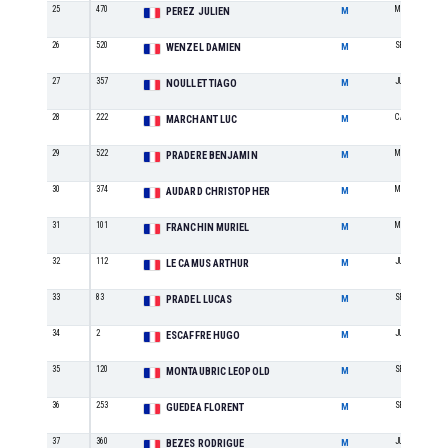
25
470
M2
PEREZ JULIEN
M
26
520
SE
WENZEL DAMIEN
M
27
357
JU
NOULLET TIAGO
M
28
222
CA
MARCHANT LUC
M
29
522
M0
PRADERE BENJAMIN
M
30
374
M0
AUDARD CHRISTOPHER
M
31
101
M5
FRANCHIN MURIEL
M
32
112
JU
LE CAMUS ARTHUR
M
33
83
SE
PRADEL LUCAS
M
34
2
JU
ESCAFFRE HUGO
M
35
120
SE
MONTAUBRIC LEOPOLD
M
36
253
SE
GUEDEA FLORENT
M
37
360
JU
BEZES RODRIGUE
M