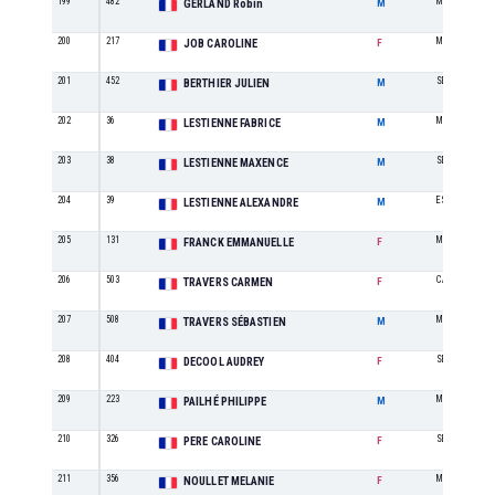
199
482
M0
GERLAND Robin
M
200
217
M4
JOB CAROLINE
F
201
452
SE
BERTHIER JULIEN
M
202
36
M4
LESTIENNE FABRICE
M
203
38
SE
LESTIENNE MAXENCE
M
204
39
ES
LESTIENNE ALEXANDRE
M
205
131
M1
FRANCK EMMANUELLE
F
206
503
CA
TRAVERS CARMEN
F
207
508
M1
TRAVERS SÉBASTIEN
M
208
404
SE
DECOOL AUDREY
F
209
223
M3
PAILHÉ PHILIPPE
M
210
326
SE
PERE CAROLINE
F
211
356
M2
NOULLET MELANIE
F