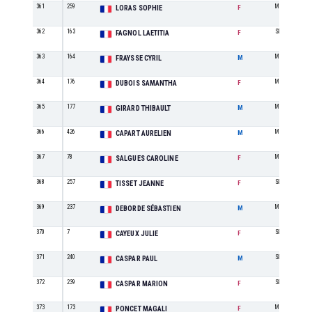
361
259
M0
LORAS SOPHIE
F
362
163
SE
FAGNOL LAETITIA
F
363
164
M2
FRAYSSE CYRIL
M
364
176
M2
DUBOIS SAMANTHA
F
365
177
M0
GIRARD THIBAULT
M
366
426
M1
CAPART AURELIEN
M
367
78
M2
SALGUES CAROLINE
F
368
257
SE
TISSET JEANNE
F
369
237
M3
DEBORDE SÉBASTIEN
M
370
7
SE
CAYEUX JULIE
F
371
240
SE
CASPAR PAUL
M
372
239
SE
CASPAR MARION
F
373
173
M1
PONCET MAGALI
F