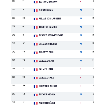
336
21
SE
BATTAULT MANON
F
337
20
SE
GIRAN DYLAN
M
338
316
M5
MEJASSON LAURENT
M
339
461
SE
THURIOT SAMUEL
M
340
58
M1
BESSET JEAN-ETIENNE
M
341
267
M2
DELMAS VINCENT
M
342
449
M2
PICOTTO ERIC
M
343
228
ES
CAZAUX YANIS
M
344
527
SE
PALMER LENA
F
345
230
SE
CAZAUX SARA
F
346
386
SE
CHEVRIER ALEXIA
F
347
148
SE
BECKER NICOLA
M
348
333
SE
ANIZON CÉCILE
F