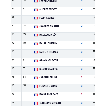
87
244
SE
BAUDEL VINCENT
M
88
261
M2
CLIQUET FREDDY
M
89
418
SE
BELIN AUDREY
F
90
155
SE
JACQUET FLORIAN
M
91
273
SE
MASSAGLIA LÉA
F
92
533
M4
MALPEL THIERRY
M
93
118
M2
PARDON THOMAS
M
94
301
JU
GRAND VALENTIN
M
95
77
M2
FALOURD FABRICE
M
96
295
SE
CADONI PERRINE
F
97
255
SE
BONNET OSSIAN
M
98
469
M2
MOINE FLORENCE
F
99
64
M0
SCHILLING VINCENT
M