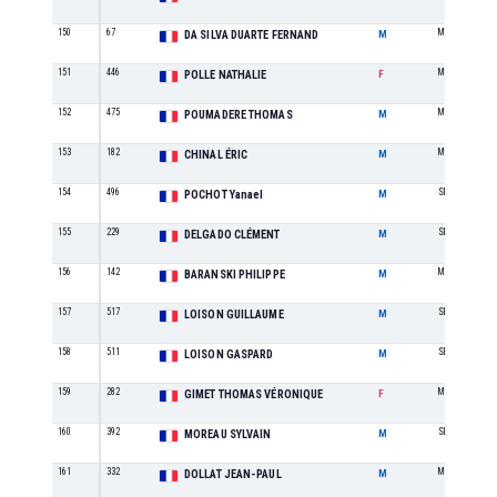
150
67
M3
DA SILVA DUARTE FERNAND
M
151
446
M2
POLLE NATHALIE
F
152
475
M1
POUMADERE THOMAS
M
153
182
M5
CHINAL ÉRIC
M
154
496
SE
POCHOT Yanael
M
155
229
SE
DELGADO CLÉMENT
M
156
142
M6
BARANSKI PHILIPPE
M
157
517
SE
LOISON GUILLAUME
M
158
511
SE
LOISON GASPARD
M
159
282
M4
GIMET THOMAS VÉRONIQUE
F
160
392
SE
MOREAU SYLVAIN
M
161
332
M4
DOLLAT JEAN-PAUL
M