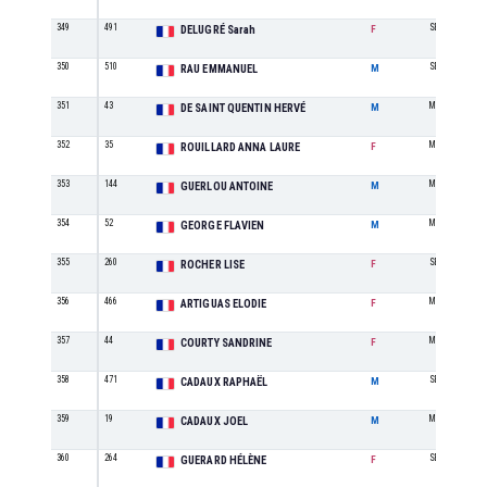
349
491
SE
DELUGRÉ Sarah
F
350
510
SE
RAU EMMANUEL
M
351
43
M6
DE SAINT QUENTIN HERVÉ
M
352
35
M0
ROUILLARD ANNA LAURE
F
353
144
M0
GUERLOU ANTOINE
M
354
52
M1
GEORGE FLAVIEN
M
355
260
SE
ROCHER LISE
F
356
466
M0
ARTIGUAS ELODIE
F
357
44
M1
COURTY SANDRINE
F
358
471
SE
CADAUX RAPHAËL
M
359
19
M5
CADAUX JOEL
M
360
264
SE
GUERARD HÉLÈNE
F