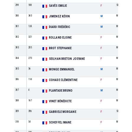
299
108
SE
SAVÈS EMILIE
F
300
365
M0
JIMENEZ KÉVIN
M
301
124
M0
DIARD FRÉDÉRIC
M
302
321
M0
ROLLAND ELOINE
F
303
205
M1
BROT STEPHANIE
F
304
275
M6
SEILHAN BRETON JOSYANE
F
305
56
M1
MONGE EMMANUEL
M
306
114
M1
COHADE CLÉMENTINE
F
307
4
M6
PLANTADE BRUNO
M
308
167
M1
VINET BÉNÉDICTE
F
309
396
SE
GABRIELE MORGANE
F
310
54
M2
SCHEFFEL IMANE
F