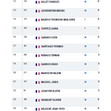
112
276
M2
AILLET CHARLES
M
113
451
M1
LECHENETIER BRUNO
M
114
375
M1
BAUDOU THOMSON MARJORIE
F
115
245
SE
COUPEZ LAURA
F
116
534
M1
CARANO OZIN
M
117
281
SE
SANTIAGO THOMAS
M
118
440
SE
RENAULT ERWAN
M
119
432
SE
GARDOU HUGO
M
120
411
SE
MANSOUR NAZIM
M
121
107
SE
MASSOL JORIS
M
122
84
SE
LESAFFRE ELOÏSE
M
123
398
M3
HAURANT OLIVIER
M
124
143
M0
DELUGRÉ JEAN-YVES
M