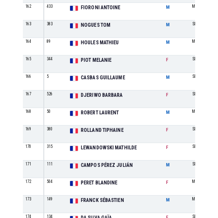
162
433
M1
FIORONI ANTOINE
M
163
383
SE
NOGUES TOM
M
164
89
M1
HOULES MATHIEU
M
165
344
SE
PIOT MELANIE
F
166
5
SE
CASBAS GUILLAUME
M
167
526
SE
DJERIWO BARBARA
F
168
50
M3
ROBERT LAURENT
M
169
380
SE
ROLLAND TIPHAINE
F
170
315
SE
LEWANDOWSKI MATHILDE
F
171
111
SE
CAMPOS PÉREZ JULIÁN
M
172
504
M1
PERET BLANDINE
F
173
149
M2
FRANCK SÉBASTIEN
M
174
134
SE
DA SILVA GAÏA
F