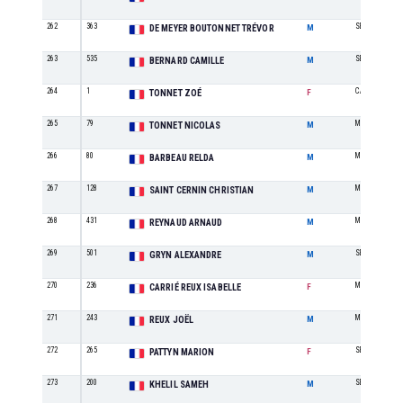
262
363
SE
DE MEYER BOUTONNET TRÉVOR
M
263
535
SE
BERNARD CAMILLE
M
264
1
CA
TONNET ZOÉ
F
265
79
M2
TONNET NICOLAS
M
266
80
M2
BARBEAU RELDA
M
267
128
M3
SAINT CERNIN CHRISTIAN
M
268
431
M3
REYNAUD ARNAUD
M
269
501
SE
GRYN ALEXANDRE
M
270
236
M3
CARRIÉ REUX ISABELLE
F
271
243
M3
REUX JOËL
M
272
265
SE
PATTYN MARION
F
273
200
SE
KHELIL SAMEH
M