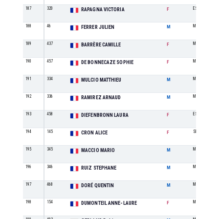
187
320
ES
RAPAGNA VICTORIA
F
188
46
M1
FERRER JULIEN
M
189
437
M2
BARRÈRE CAMILLE
F
190
457
M1
DE BONNECAZE SOPHIE
F
191
334
M0
MULCIO MATTHIEU
M
192
336
M0
RAMIREZ ARNAUD
M
193
458
ES
DIEFENBRONN LAURA
F
194
145
SE
CRON ALICE
F
195
345
M5
MACCIO MARIO
M
196
346
M2
RUIZ STEPHANE
M
197
468
M1
DORÉ QUENTIN
M
198
154
M2
DUMONTEIL ANNE-LAURE
F