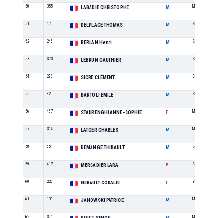
50
355
M4
LABADIE CHRISTOPHE
M
51
17
SE
DELPLACE THOMAS
M
52
246
SE
BERLAN Henri
M
53
373
SE
LEBRUN GAUTHIER
M
54
298
SE
SICRE CLÉMENT
M
55
82
SE
BARTOLI ÉMILE
M
56
467
M0
STAURENGHI ANNE-SOPHIE
F
57
314
M2
LATGER CHARLES
M
58
65
SE
DEMANGE THIBAULT
M
59
417
SE
MERCADIER LARA
F
60
226
SE
GERAULT CORALIE
F
61
130
M5
JANOWSKI PATRICE
M
62
391
M1
ROIGT SIMON
M