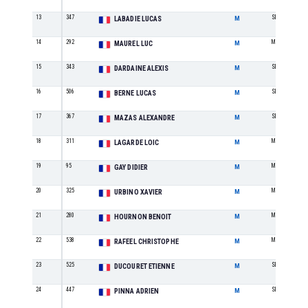
13
347
SE
LABADIE LUCAS
M
14
292
M0
MAUREL LUC
M
15
343
SE
DARDAINE ALEXIS
M
16
506
SE
BERNE LUCAS
M
17
367
SE
MAZAS ALEXANDRE
M
18
311
M1
LAGARDE LOIC
M
19
95
M2
GAY DIDIER
M
20
325
M2
URBINO XAVIER
M
21
280
M3
HOURNON BENOIT
M
22
538
M4
RAFEEL CHRISTOPHE
M
23
525
SE
DUCOURET ETIENNE
M
24
447
SE
PINNA ADRIEN
M