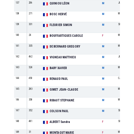
137
206
JU
QUINIOU LÉON
M
138
271
M4
BOSC HERVÉ
M
139
331
SE
FLEURIER SIMON
M
140
24
M2
BOUFFARTIGUES CAROLE
F
141
335
M1
DE BERNARD GREGORY
M
142
462
JU
VIGNEAU MATTHIEU
M
143
524
M3
BABY XAVIER
M
144
450
CA
RENAUD PAUL
M
145
283
M5
GIMET JEAN-CLAUDE
M
146
358
M3
RIBAUT STEPHANE
M
147
352
SE
COLSON PAUL
M
148
481
SE
ALBERT Sandra
F
149
31
M1
MONTAGUT MARIE
F