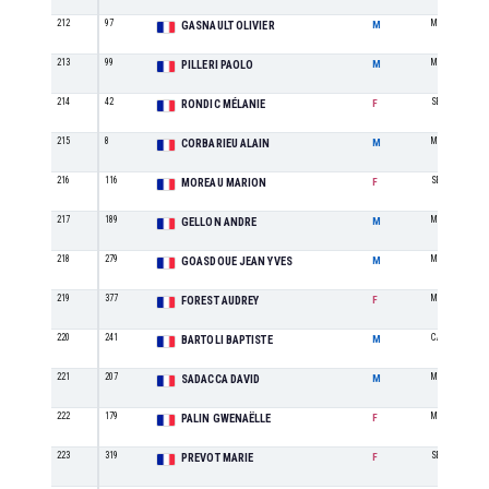
212
97
M3
GASNAULT OLIVIER
M
213
99
M2
PILLERI PAOLO
M
214
42
SE
RONDIC MÉLANIE
F
215
8
M9
CORBARIEU ALAIN
M
216
116
SE
MOREAU MARION
F
217
189
M6
GELLON ANDRE
M
218
279
M4
GOASDOUE JEAN YVES
M
219
377
M1
FOREST AUDREY
F
220
241
CA
BARTOLI BAPTISTE
M
221
207
M3
SADACCA DAVID
M
222
179
M1
PALIN GWENAËLLE
F
223
319
SE
PREVOT MARIE
F