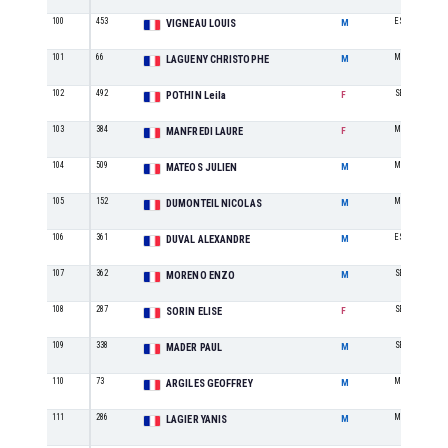
100
453
ES
VIGNEAU LOUIS
M
101
66
M3
LAGUENY CHRISTOPHE
M
102
492
SE
POTHIN Leila
F
103
384
M0
MANFREDI LAURE
F
104
509
M1
MATEOS JULIEN
M
105
152
M3
DUMONTEIL NICOLAS
M
106
361
ES
DUVAL ALEXANDRE
M
107
362
SE
MORENO ENZO
M
108
287
SE
SORIN ELISE
F
109
338
SE
MADER PAUL
M
110
73
M0
ARGILES GEOFFREY
M
111
286
M0
LAGIER YANIS
M