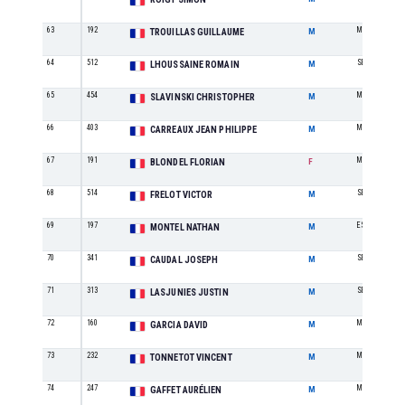
63
192
M2
TROUILLAS GUILLAUME
M
64
512
SE
LHOUSSAINE ROMAIN
M
65
454
M0
SLAVINSKI CHRISTOPHER
M
66
403
M4
CARREAUX JEAN PHILIPPE
M
67
191
M2
BLONDEL FLORIAN
F
68
514
SE
FRELOT VICTOR
M
69
197
ES
MONTEL NATHAN
M
70
341
SE
CAUDAL JOSEPH
M
71
313
SE
LASJUNIES JUSTIN
M
72
160
M4
GARCIA DAVID
M
73
232
M1
TONNETOT VINCENT
M
74
247
M0
GAFFET AURÉLIEN
M