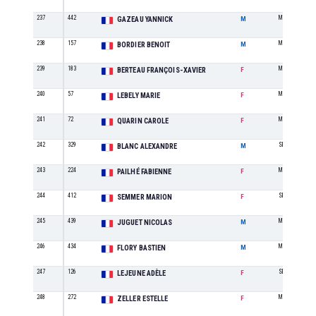
237
442
M3
GAZEAU YANNICK
M
238
157
M2
BORDIER BENOIT
M
239
183
M1
BERTEAU FRANÇOIS-XAVIER
F
240
57
M1
LEBELY MARIE
F
241
72
M2
QUARIN CAROLE
F
242
329
SE
BLANC ALEXANDRE
M
243
224
M3
PAILHÉ FABIENNE
F
244
412
SE
SEMMER MARION
F
245
439
M1
JUGUET NICOLAS
M
246
434
M0
FLORY BASTIEN
M
247
126
SE
LEJEUNE ADÈLE
F
248
272
M2
ZELLER ESTELLE
F