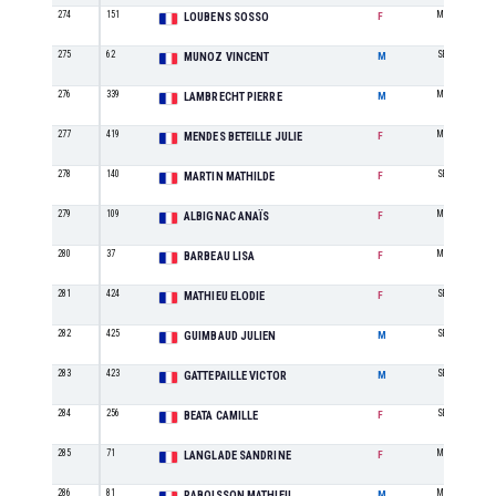
274
151
M4
LOUBENS SOSSO
F
275
62
SE
MUNOZ VINCENT
M
276
339
M2
LAMBRECHT PIERRE
M
277
419
M0
MENDES BETEILLE JULIE
F
278
140
SE
MARTIN MATHILDE
F
279
109
M0
ALBIGNAC ANAÏS
F
280
37
M0
BARBEAU LISA
F
281
424
SE
MATHIEU ELODIE
F
282
425
SE
GUIMBAUD JULIEN
M
283
423
SE
GATTEPAILLE VICTOR
M
284
256
SE
BEATA CAMILLE
F
285
71
M1
LANGLADE SANDRINE
F
286
81
M2
RABOISSON MATHIEU
M