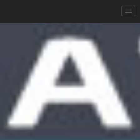
Les Bacchantes Toulouse
03/11/2024
COURSE 8 KM
XLS
PDF
Signaler une erreur
FILTRER
Tous
Hommes
Femmes
CAT.
489 coureurs
Faites défiler pour voir toutes les colonnes
Rechercher :