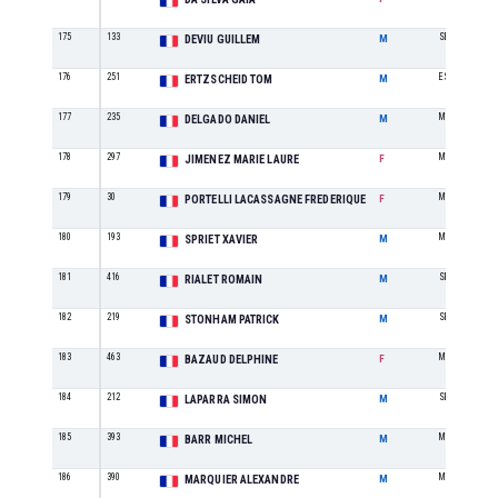
175
133
SE
DEVIU GUILLEM
M
176
251
ES
ERTZSCHEID TOM
M
177
235
M5
DELGADO DANIEL
M
178
297
M2
JIMENEZ MARIE LAURE
F
179
30
M2
PORTELLI LACASSAGNE FREDERIQUE
F
180
193
M3
SPRIET XAVIER
M
181
416
SE
RIALET ROMAIN
M
182
219
SE
STONHAM PATRICK
M
183
463
M3
BAZAUD DELPHINE
F
184
212
SE
LAPARRA SIMON
M
185
393
M1
BARR MICHEL
M
186
390
M0
MARQUIER ALEXANDRE
M