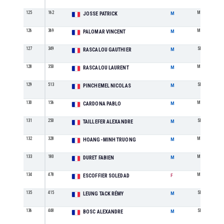
125
162
M3
JOSSE PATRICK
M
126
369
M1
PALOMAR VINCENT
M
127
349
SE
RASCALOU GAUTHIER
M
128
350
M4
RASCALOU LAURENT
M
129
513
SE
PINCHEMEL NICOLAS
M
130
156
M2
CARDONA PABLO
M
131
250
SE
TAILLEFER ALEXANDRE
M
132
328
M1
HOANG-MINH TRUONG
M
133
180
M1
DURET FABIEN
M
134
478
M1
ESCOFFIER SOLEDAD
F
135
415
SE
LEUNG TACK RÉMY
M
136
448
SE
BOSC ALEXANDRE
M