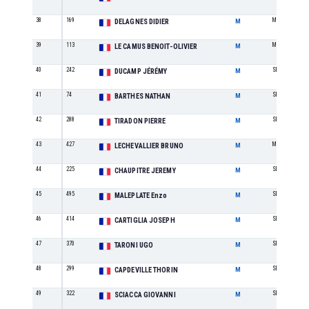
38
169
M3
DELAGNES DIDIER
M
39
113
M2
LE CAMUS BENOIT-OLIVIER
M
40
242
SE
DUCAMP JÉRÉMY
M
41
74
SE
BARTHES NATHAN
M
42
288
SE
TIRADON PIERRE
M
43
427
M3
LECHEVALLIER BRUNO
M
44
225
SE
CHAUPITRE JEREMY
M
45
495
SE
MALEPLATE Enzo
M
46
414
SE
CARTIGLIA JOSEPH
M
47
370
SE
TARONI UGO
M
48
299
SE
CAPDEVILLE THORIN
M
49
322
SE
SCIACCA GIOVANNI
M