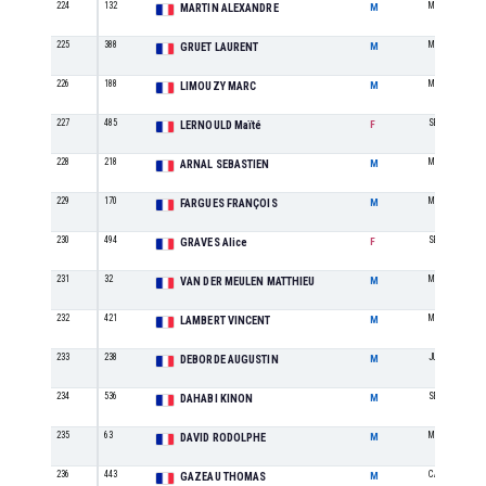
224
132
M4
MARTIN ALEXANDRE
M
225
388
M4
GRUET LAURENT
M
226
188
M4
LIMOUZY MARC
M
227
485
SE
LERNOULD Maïté
F
228
218
M3
ARNAL SEBASTIEN
M
229
170
M3
FARGUES FRANÇOIS
M
230
494
SE
GRAVES Alice
F
231
32
M0
VAN DER MEULEN MATTHIEU
M
232
421
M3
LAMBERT VINCENT
M
233
238
JU
DEBORDE AUGUSTIN
M
234
536
SE
DAHABI KINON
M
235
63
M3
DAVID RODOLPHE
M
236
443
CA
GAZEAU THOMAS
M