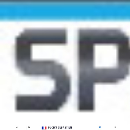
Pl
Do.
Nom & Prénom
Sexe
Catégorie
1
161
JU
CATHALA GHISLAIN
M
2
307
SE
BOUCHER GAÊTAN
M
3
348
SE
FLAMANT YANYCE
M
4
359
M1
MACARY PHILIPPE
M
5
266
M1
PINEL BAPTISTE
M
6
12
M0
CAPMARTIN ABDEL
M
7
249
M0
LÉPINE GUILLAUME
M
8
413
SE
POUEYTES ADRIEN
M
9
459
M1
DE BONNECAZE GUILLAUME
M
10
537
M2
MARS DIDIER
M
11
364
M2
LUCEAU JEAN MICHEL
M
12
86
M3
FUCHS SÉBASTIEN
M