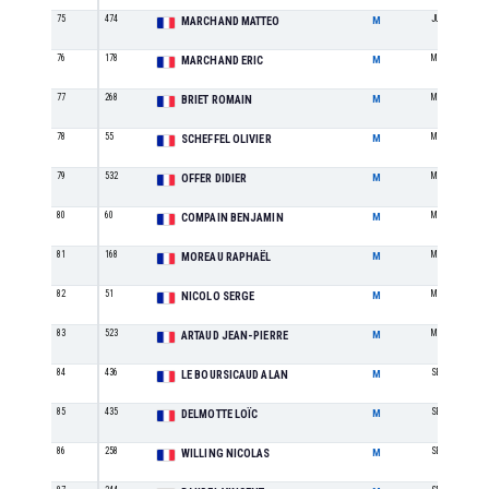
75
474
JU
MARCHAND MATTEO
M
76
178
M3
MARCHAND ERIC
M
77
268
M0
BRIET ROMAIN
M
78
55
M2
SCHEFFEL OLIVIER
M
79
532
M3
OFFER DIDIER
M
80
60
M0
COMPAIN BENJAMIN
M
81
168
M1
MOREAU RAPHAËL
M
82
51
M3
NICOLO SERGE
M
83
523
M5
ARTAUD JEAN-PIERRE
M
84
436
SE
LE BOURSICAUD ALAN
M
85
435
SE
DELMOTTE LOÏC
M
86
258
SE
WILLING NICOLAS
M