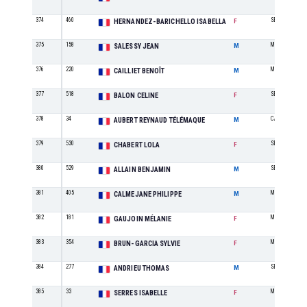
374
460
SE
HERNANDEZ-BARICHELLO ISABELLA
F
375
158
M7
SALESSY JEAN
M
376
220
M0
CAILLIET BENOÎT
M
377
518
SE
BALON CELINE
F
378
34
CA
AUBERT REYNAUD TÉLÉMAQUE
M
379
530
SE
CHABERT LOLA
F
380
529
SE
ALLAIN BENJAMIN
M
381
405
M4
CALMEJANE PHILIPPE
M
382
181
M0
GAUJOIN MÉLANIE
F
383
354
M2
BRUN-GARCIA SYLVIE
F
384
277
SE
ANDRIEU THOMAS
M
385
33
M2
SERRES ISABELLE
F