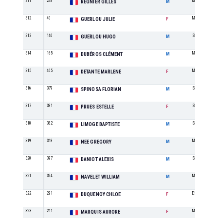
311
248
M6
REGNIER GILLES
M
312
40
M1
GUERLOU JULIE
F
313
146
SE
GUERLOU HUGO
M
314
165
M0
DUBÉROS CLÉMENT
M
315
465
M0
DETANTE MARLENE
F
316
379
SE
SPINOSA FLORIAN
M
317
381
SE
PRUES ESTELLE
F
318
382
SE
LIMOGE BAPTISTE
M
319
318
M3
NEE GREGORY
M
320
397
SE
DANIOT ALEXIS
M
321
394
M3
NAVELET WILLIAM
M
322
291
ES
DUQUENOY CHLOE
F
323
211
M0
MARQUIS AURORE
F