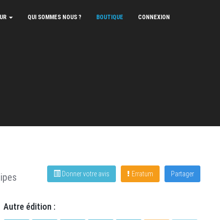
EUR
QUI SOMMES NOUS ?
BOUTIQUE
CONNEXION
Donner votre avis
Erratum
Partager
ipes
Autre édition :