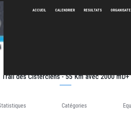
ACCUEIL
CALENDRIER
RESULTATS
ORGANISAT
Trail de Fontfroide - 18/03/2023
Trail des Cisterciens - 55 Km avec 2000 mD+
Statistiques
Catégories
Equ