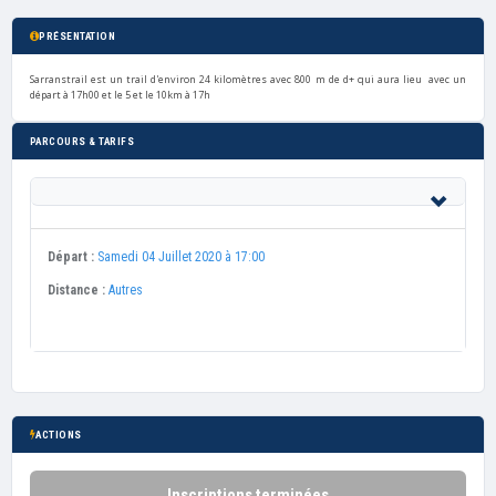
PRÉSENTATION
Sarranstrail est un trail d'environ 24 kilomètres avec 800 m de d+ qui aura lieu avec un
départ à 17h00 et le 5 et le 10km à 17h
PARCOURS & TARIFS
Départ :
Samedi 04 Juillet 2020 à 17:00
Distance :
Autres
ACTIONS
Inscriptions terminées