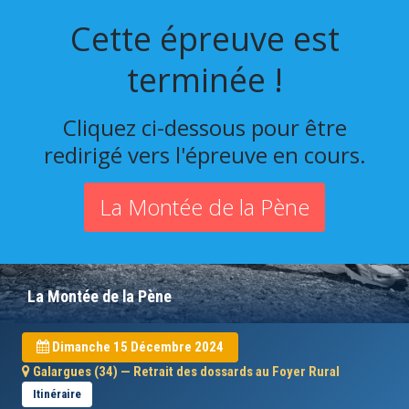
Cette épreuve est
terminée !
Cliquez ci-dessous pour être
redirigé vers l'épreuve en cours.
La Montée de la Pène
La Montée de la Pène
Dimanche 15 Décembre 2024
Galargues (34) — Retrait des dossards au Foyer Rural
Itinéraire